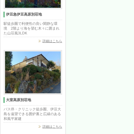
伊豆急伊豆高原別荘地
駅徒歩圏で利便性の良い閑静な環
境 2階より海を望む木々に囲まれ
た山荘風3LDK
詳細はこちら
大室高原別荘地
バス停・クリニック徒歩圏、伊豆大
島を遠望できる囲炉裏と広縁のある
和風平家建
詳細はこちら