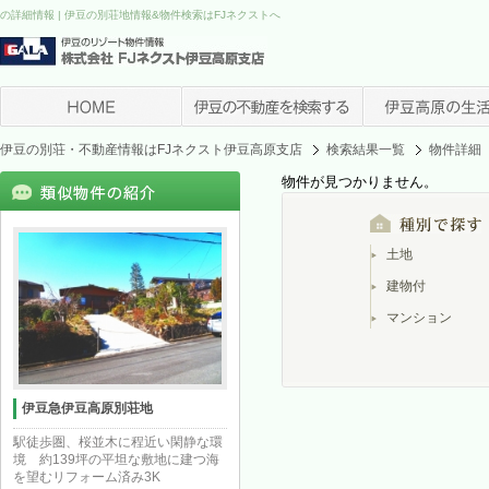
の詳細情報 | 伊豆の別荘地情報&物件検索はFJネクストへ
伊豆の別荘・不動産情報はFJネクスト伊豆高原支店
検索結果一覧
物件詳細
物件が見つかりません。
土地
建物付
マンション
伊豆急伊豆高原別荘地
駅徒歩圏、桜並木に程近い閑静な環
境 約139坪の平坦な敷地に建つ海
を望むリフォーム済み3K