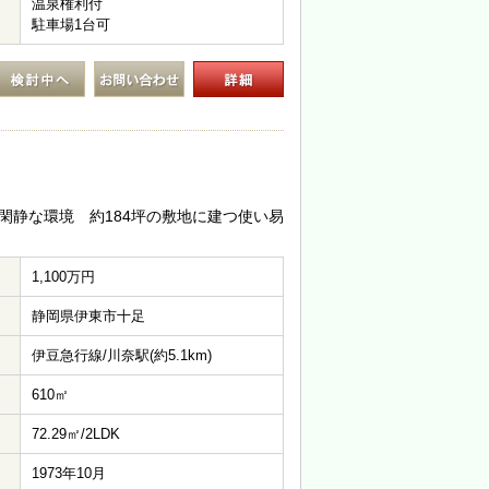
温泉権利付
駐車場1台可
閑静な環境 約184坪の敷地に建つ使い易
1,100万円
静岡県伊東市十足
伊豆急行線/川奈駅(約5.1km)
610㎡
72.29㎡/2LDK
1973年10月