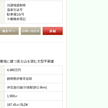
分譲地規制有
温泉引込可
駐車場1台可
※建物未登記
い敷地に建つ富士山を望む大型平家建
4,980万円
静岡県伊東市吉田
伊豆急行線/川奈駅(約1.6km)
1,900㎡
187.45㎡/3LDK