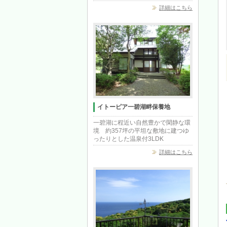
詳細はこちら
イトーピア一碧湖畔保養地
一碧湖に程近い自然豊かで閑静な環
境 約357坪の平坦な敷地に建つゆ
ったりとした温泉付3LDK
詳細はこちら