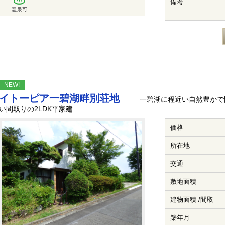
備考
NEW!
イトーピア一碧湖畔別荘地
一碧湖に程近い自然豊かで
い間取りの2LDK平家建
価格
所在地
交通
敷地面積
建物面積 /間取
築年月