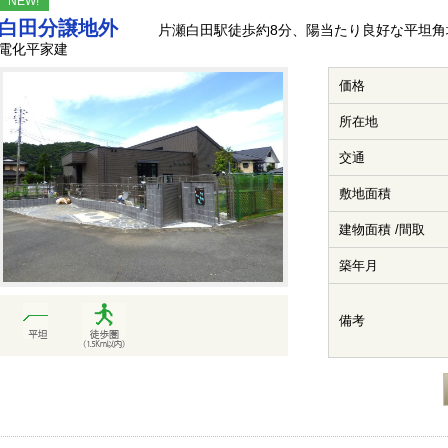
NEW!
白田分譲地外
片瀬白田駅徒歩約8分、陽当たり良好な平坦角
電化平家建
価格
所在地
交通
敷地面積
建物面積 /間取
築年月
備考