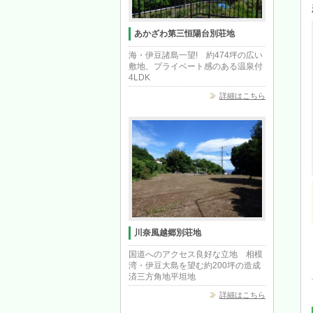
あかざわ第三恒陽台別荘地
海・伊豆諸島一望! 約474坪の広い
敷地、プライベート感のある温泉付
4LDK
詳細はこちら
川奈風越郷別荘地
国道へのアクセス良好な立地 相模
湾・伊豆大島を望む約200坪の造成
済三方角地平坦地
詳細はこちら