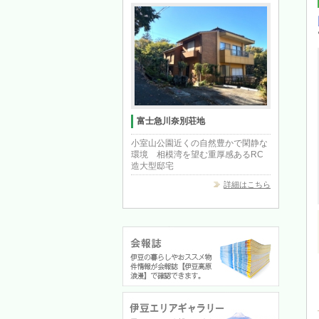
富士急川奈別荘地
小室山公園近くの自然豊かで閑静な
環境 相模湾を望む重厚感あるRC
造大型邸宅
詳細はこちら