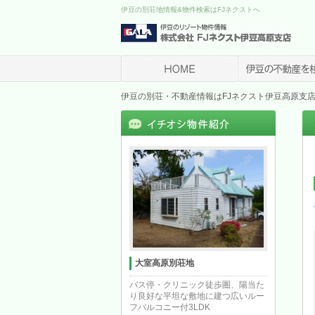
伊豆の別荘地情報&物件検索はFJネクストへ
伊豆の別荘・不動産情報はFJネクスト伊豆高原支
大室高原別荘地
バス停・クリニック徒歩圏、陽当た
り良好な平坦な敷地に建つ広いルー
フバルコニー付3LDK