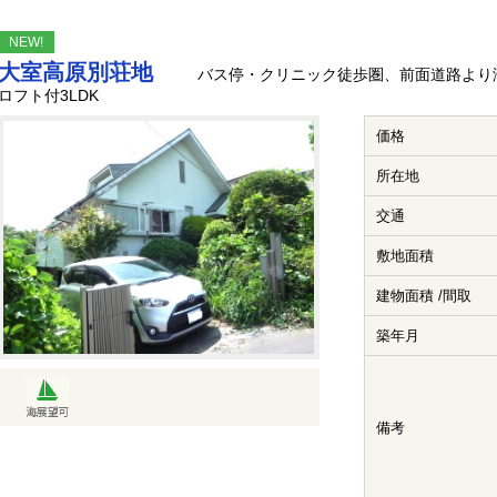
NEW!
大室高原別荘地
バス停・クリニック徒歩圏、前面道路より
ロフト付3LDK
価格
所在地
交通
敷地面積
建物面積 /間取
築年月
備考