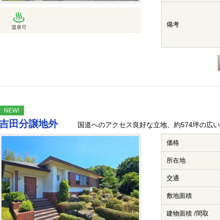
備考
NEW!
吉田分譲地外
国道へのアクセス良好な立地、約574坪の広
価格
所在地
交通
敷地面積
建物面積 /間取