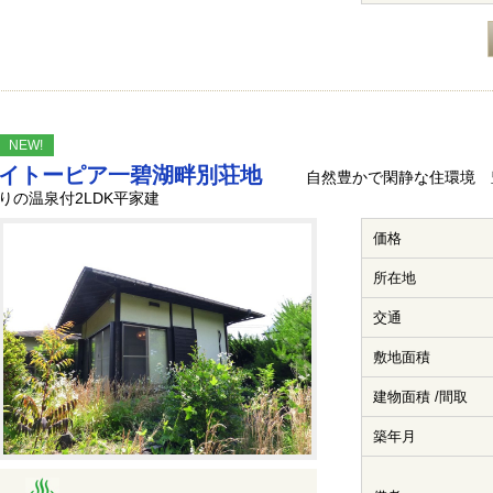
NEW!
イトーピア一碧湖畔別荘地
自然豊かで閑静な住環境 
りの温泉付2LDK平家建
価格
所在地
交通
敷地面積
建物面積 /間取
築年月