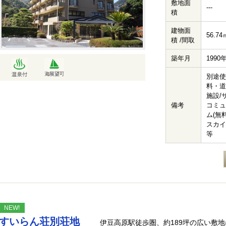
敷地面
---
積
建物面
56.74
積 /間取
築年月
1990
別途使
料・道
施設/
備考
コミュ
ム(無料
スカイ
等
NEW!
すいらん荘別荘地
伊豆高原駅徒歩圏、約189坪の広い敷