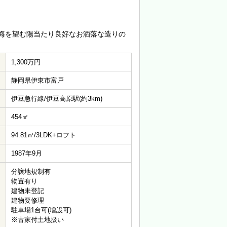
海を望む陽当たり良好なお洒落な造りの
1,300万円
静岡県伊東市富戸
伊豆急行線/伊豆高原駅(約3km)
454㎡
94.81㎡/3LDK+ロフト
1987年9月
分譲地規制有
物置有り
建物未登記
建物要修理
駐車場1台可(増設可)
※古家付土地扱い