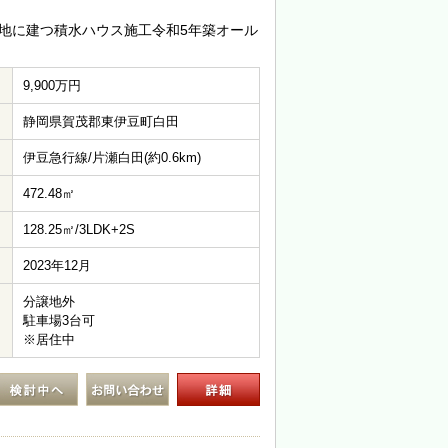
地に建つ積水ハウス施工令和5年築オール
9,900万円
静岡県賀茂郡東伊豆町白田
伊豆急行線/片瀬白田(約0.6km)
472.48㎡
128.25㎡/3LDK+2S
2023年12月
分譲地外
駐車場3台可
※居住中