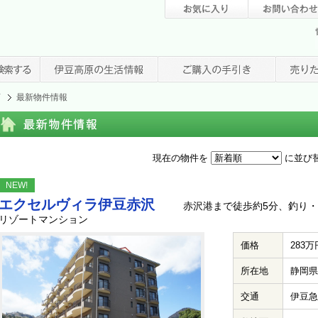
店
最新物件情報
現在の物件を
に並び
NEW!
エクセルヴィラ伊豆赤沢
赤沢港まで徒歩約5分、釣り・
リゾートマンション
価格
283万
所在地
静岡県
交通
伊豆急