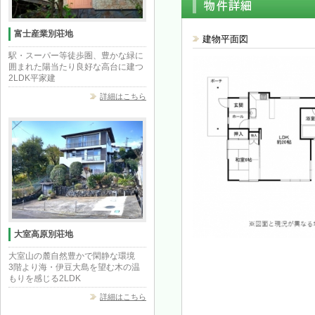
富士産業別荘地
建物平面図
駅・スーパー等徒歩圏、豊かな緑に
囲まれた陽当たり良好な高台に建つ
2LDK平家建
詳細はこちら
大室高原別荘地
大室山の麓自然豊かで閑静な環境
3階より海・伊豆大島を望む木の温
もりを感じる2LDK
詳細はこちら