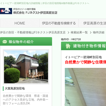
イトーピア一碧湖畔別荘地の詳細情報 | 伊豆の別荘地情報&物件検索はFJネクストへ
伊豆の別荘・不動産情報はFJネクスト伊豆高原支店
検索結果一覧
物件詳細
物件ID：HK2718
イトーピア一碧湖畔別荘地
自然豊かで閑静な住環境
大室高原別荘地
自然豊かで閑静な環境 県道・国道
へのアクセス良好な立地、内外装一
部リフォーム済2LDK