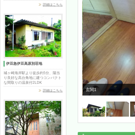
詳細はこちら
伊豆急伊豆高原別荘地
城ヶ崎海岸駅より徒歩約5分、陽当
り良好な高台角地に建つコンパクト
な間取りの温泉付2LDK
玄関1
詳細はこちら