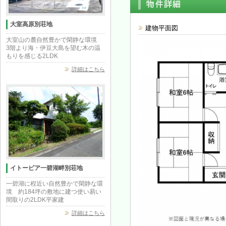
大室高原別荘地
建物平面図
大室山の麓自然豊かで閑静な環境
3階より海・伊豆大島を望む木の温
もりを感じる2LDK
詳細はこちら
イトーピア一碧湖畔別荘地
一碧湖に程近い自然豊かで閑静な環
境 約184坪の敷地に建つ使い易い
間取りの2LDK平家建
詳細はこちら