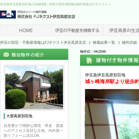
伊豆急伊豆高原別荘地の詳細情報 | 伊豆の別荘地情報&物件検索はFJネクストへ
伊豆の別荘・不動産情報はFJネクスト伊豆高原支店
検索結果一覧
物件詳細
物件ID：HK2588
伊豆急伊豆高原別荘地
城ヶ崎海岸駅より徒歩約
大室高原別荘地
自然豊かで閑静な環境 県道・国道
へのアクセス良好な立地、内外装一
部リフォーム済2LDK