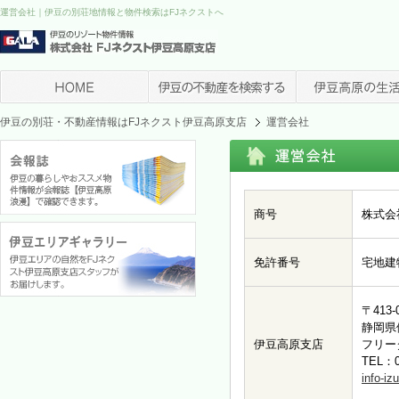
運営会社｜伊豆の別荘地情報と物件検索はFJネクストへ
伊豆の別荘・不動産情報はFJネクスト伊豆高原支店
運営会社
商号
株式会
免許番号
宅地建
〒413-
静岡県
伊豆高原支店
フリーダ
TEL：0
info-iz