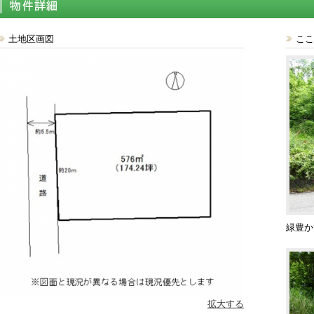
土地区画図
ここ
緑豊か
拡大する