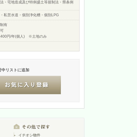
法・宅地造成及び特例盛土等規制法・県条例
・私営水道・個別浄化槽・個別LPG
制有
可
,400円/年(個人) ※土地のみ
討中リストに追加
イチオシ物件