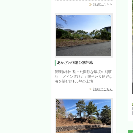
詳細はこちら
あかざわ恒陽台別荘地
管理体制の整った閑静な環境の別荘
地 メイン道路近く陽当たり良好な
海を望む約166坪の土地
詳細はこちら