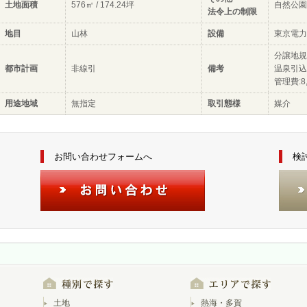
土地面積
576㎡ / 174.24坪
自然公園
法令上の制限
地目
山林
設備
東京電力
分譲地規
都市計画
非線引
備考
温泉引込
管理費:8
用途地域
無指定
取引態様
媒介
お問い合わせフォームへ
検
土地
熱海・多賀