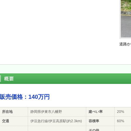
道路か
販売価格 : 140万円
所在地
静岡県伊東市八幡野
建ぺい率
20%
交通
伊豆急行線/伊豆高原駅(約2.3km)
容積率
60%
その他