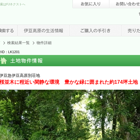
索はFJネクストへ
店
検索結果一覧
物件詳細
ID：LK1201
伊豆急伊豆高原別荘地
桜並木に程近い閑静な環境 豊かな緑に囲まれた約174坪土地