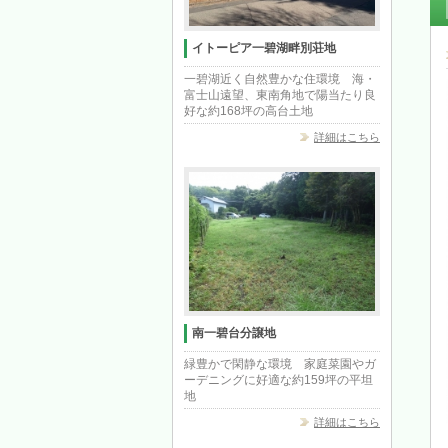
イトーピア一碧湖畔別荘地
一碧湖近く自然豊かな住環境 海・
富士山遠望、東南角地で陽当たり良
好な約168坪の高台土地
詳細はこちら
南一碧台分譲地
緑豊かで閑静な環境 家庭菜園やガ
ーデニングに好適な約159坪の平坦
地
詳細はこちら