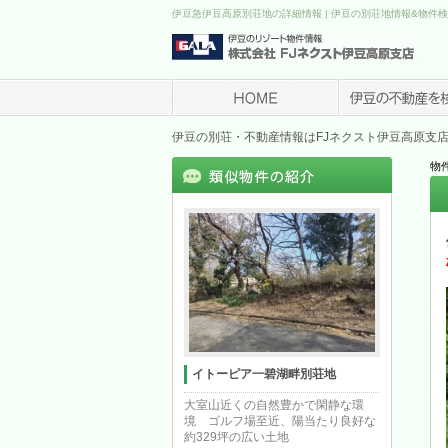
伊豆急伊豆高原別荘地の詳細情報 | 伊豆の別荘地情報&物件検
伊豆の別荘・不動産情報はFJネクスト伊豆高原支
物件
イトーピア一碧湖畔別荘地
大室山近くの自然豊かで閑静な環
境 ゴルフ場至近、陽当たり良好な
約329坪の広い土地