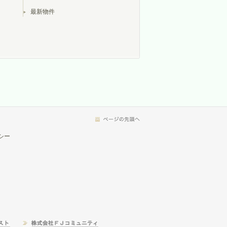
最新物件
シー