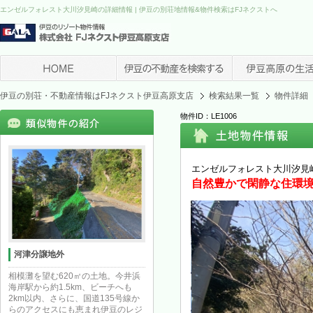
エンゼルフォレスト大川汐見崎の詳細情報 | 伊豆の別荘地情報&物件検索はFJネクストへ
伊豆の別荘・不動産情報はFJネクスト伊豆高原支店
検索結果一覧
物件詳細
物件ID：LE1006
エンゼルフォレスト大川汐見
自然豊かで閑静な住環境
河津分譲地外
相模灘を望む620㎡の土地。今井浜
海岸駅から約1.5km、ビーチへも
2km以内、さらに、国道135号線か
らのアクセスにも恵まれ伊豆のレジ