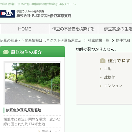
の詳細情報 | 伊豆の別荘地情報&物件検索はFJネクストへ
伊豆の別荘・不動産情報はFJネクスト伊豆高原支店
検索結果一覧
物件詳細
物件が見つかりません。
土地
建物付
マンション
伊豆急伊豆高原別荘地
桜並木に程近い閑静な環境 豊かな
緑に囲まれた約174坪土地
詳細はこちら