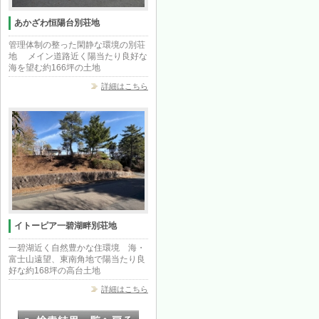
あかざわ恒陽台別荘地
管理体制の整った閑静な環境の別荘
地 メイン道路近く陽当たり良好な
海を望む約166坪の土地
詳細はこちら
イトーピア一碧湖畔別荘地
一碧湖近く自然豊かな住環境 海・
富士山遠望、東南角地で陽当たり良
好な約168坪の高台土地
詳細はこちら