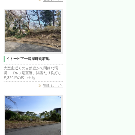
イトーピア一碧湖畔別荘地
大室山近くの自然豊かで閑静な環
境 ゴルフ場至近、陽当たり良好な
約329坪の広い土地
詳細はこちら