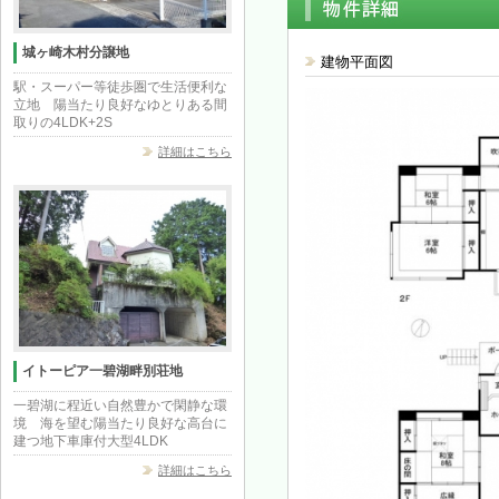
城ヶ崎木村分譲地
建物平面図
駅・スーパー等徒歩圏で生活便利な
立地 陽当たり良好なゆとりある間
取りの4LDK+2S
詳細はこちら
イトーピア一碧湖畔別荘地
一碧湖に程近い自然豊かで閑静な環
境 海を望む陽当たり良好な高台に
建つ地下車庫付大型4LDK
詳細はこちら