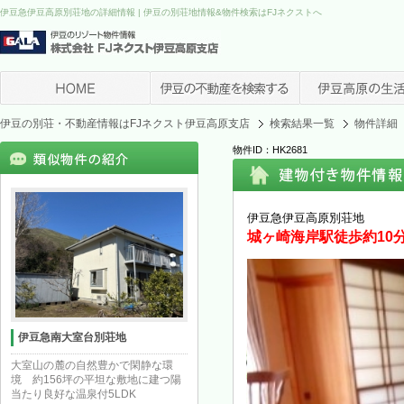
伊豆急伊豆高原別荘地の詳細情報 | 伊豆の別荘地情報&物件検索はFJネクストへ
伊豆の別荘・不動産情報はFJネクスト伊豆高原支店
検索結果一覧
物件詳細
物件ID：HK2681
伊豆急伊豆高原別荘地
城ヶ崎海岸駅徒歩約10
伊豆急南大室台別荘地
大室山の麓の自然豊かで閑静な環
境 約156坪の平坦な敷地に建つ陽
当たり良好な温泉付5LDK