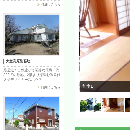
詳細はこちら
大室高原別荘地
県道近く自然豊かで閑静な環境 約
330坪の敷地、2階より海望む温泉付
大型デザイナーズハウス
和室1
詳細はこちら