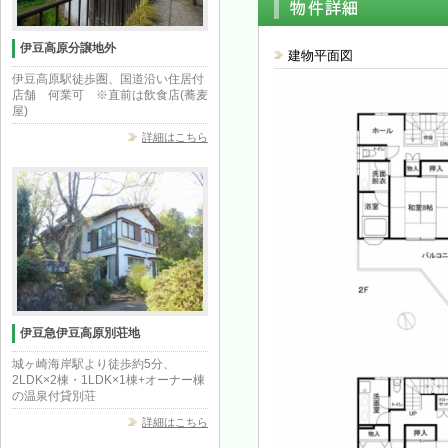
伊豆高原分譲地外
建物平面図
伊豆高原駅徒歩圏、国道沿い住居付
店舗 何業可 ※直前は飲食店(蕎麦
屋)
詳細はこちら
伊豆急伊豆高原別荘地
城ヶ崎海岸駅より徒歩約5分、
2LDK×2棟・1LDK×1棟+オーナー棟
の温泉付貸別荘
詳細はこちら