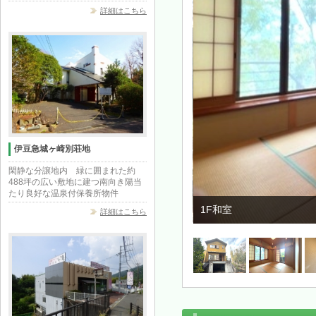
詳細はこちら
伊豆急城ヶ崎別荘地
閑静な分譲地内 緑に囲まれた約
488坪の広い敷地に建つ南向き陽当
たり良好な温泉付保養所物件
1F和室
詳細はこちら