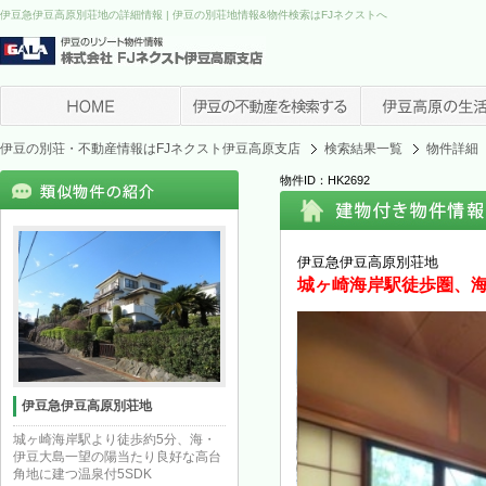
伊豆急伊豆高原別荘地の詳細情報 | 伊豆の別荘地情報&物件検索はFJネクストへ
伊豆の別荘・不動産情報はFJネクスト伊豆高原支店
検索結果一覧
物件詳細
物件ID：HK2692
伊豆急伊豆高原別荘地
城ヶ崎海岸駅徒歩圏、海
伊豆急伊豆高原別荘地
城ヶ崎海岸駅より徒歩約5分、海・
伊豆大島一望の陽当たり良好な高台
角地に建つ温泉付5SDK