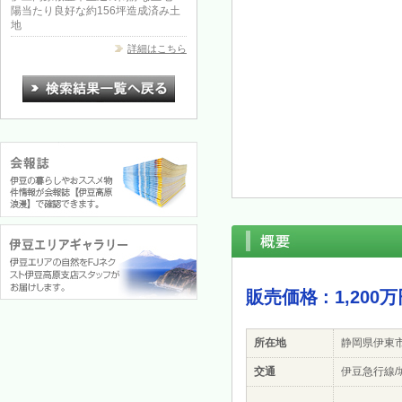
陽当たり良好な約156坪造成済み土
地
詳細はこちら
販売価格 : 1,200
所在地
静岡県伊東
交通
伊豆急行線/