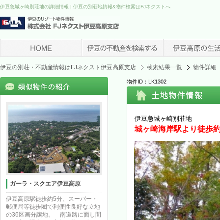
伊豆急城ヶ崎別荘地の詳細情報 | 伊豆の別荘地情報&物件検索はFJネクストへ
伊豆の別荘・不動産情報はFJネクスト伊豆高原支店
検索結果一覧
物件詳細
物件ID：LK1302
伊豆急城ヶ崎別荘地
城ヶ崎海岸駅より徒歩約
ガーラ・スクエア伊豆高原
伊豆高原駅徒歩約5分、スーパー・
郵便局等徒歩圏で利便性良好な立地
の36区画分譲地。 南道路に面し間