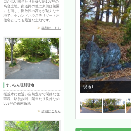
口が広い陽当たり良好な約107坪の
高台土地。南道路の他に東側は菜園
にも面し、開放性の高さが魅力な土
地で、セカンドハウス等リゾート用
住宅としても最適な土地です。
詳細はこちら
すいらん荘別荘地
現地1
桜並木に程近い自然豊かで閑静な住
環境 駅徒歩圏、陽当たり良好な約
559坪の東南角地
詳細はこちら