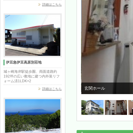
詳細はこちら
伊豆急伊豆高原別荘地
城ヶ崎海岸駅徒歩圏、両面道路約
192坪の広い敷地に建つ内外装リフ
ォーム済1LDK×2
玄関ホール
詳細はこちら