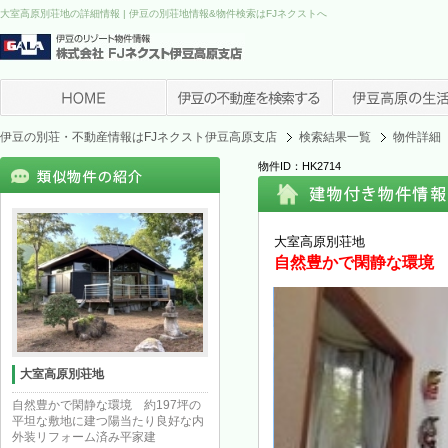
大室高原別荘地の詳細情報 | 伊豆の別荘地情報&物件検索はFJネクストへ
伊豆の別荘・不動産情報はFJネクスト伊豆高原支店
検索結果一覧
物件詳細
物件ID：HK2714
大室高原別荘地
自然豊かで閑静な環境 
大室高原別荘地
自然豊かで閑静な環境 約197坪の
平坦な敷地に建つ陽当たり良好な内
外装リフォーム済み平家建