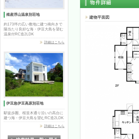
殖産浮山温泉別荘地
建物平面図
約173坪の広い敷地に建つ南向きで
陽当たり良好な海・伊豆大島を望む
温泉付RC造2LDK
詳細はこちら
伊豆急伊豆高原別荘地
駅徒歩圏、桜並木通り沿いの高台に
建つ海・伊豆大島を望むRC造2LDK
詳細はこちら