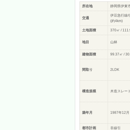
所在地
静岡県伊東
伊豆急行線/
交通
(約4km)
土地面積
370㎡ / 111
地目
山林
建物面積
99.37㎡ / 3
間取り
2LDK
構造規模
木造スレー
築年月
1987年12月
都市計画
非線引