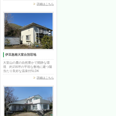
詳細はこちら
伊豆急南大室台別荘地
大室山の麓の自然豊かで閑静な環
境 約156坪の平坦な敷地に建つ陽
当たり良好な温泉付5LDK
詳細はこちら