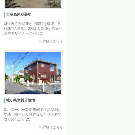
大室高原別荘地
県道近く自然豊かで閑静な環境 約
330坪の敷地、2階より海望む温泉付
大型デザイナーズハウス
詳細はこちら
城ヶ崎木村分譲地
駅・スーパー等徒歩圏で生活便利な
立地 陽当たり良好なゆとりある間
取りの4LDK+2S
詳細はこちら