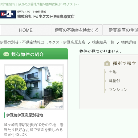
の詳細情報 | 伊豆の別荘地情報&物件検索はFJネクストへ
伊豆の別荘・不動産情報はFJネクスト伊豆高原支店
検索結果一覧
物件詳細
物件が見つかりません。
土地
建物付
マンション
伊豆急伊豆高原別荘地
城ヶ崎海岸駅徒歩約10分の立地 陽
当たり良好なお庭で菜園を楽しめる
温泉付4SLDK