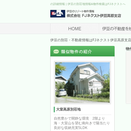
の詳細情報 | 伊豆の別荘地情報&物件検索はFJネクストへ
伊豆の別荘・不動産情報はFJネクスト伊豆高原支
物
大室高原別荘地
自然豊かで閑静な環境 2階より
海・大室山を望む南向きで陽当たり
良好な収納充実5LDK