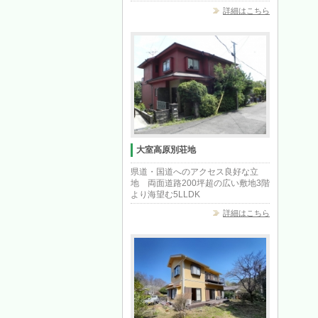
詳細はこちら
大室高原別荘地
県道・国道へのアクセス良好な立
地 両面道路200坪超の広い敷地3階
より海望む5LLDK
詳細はこちら