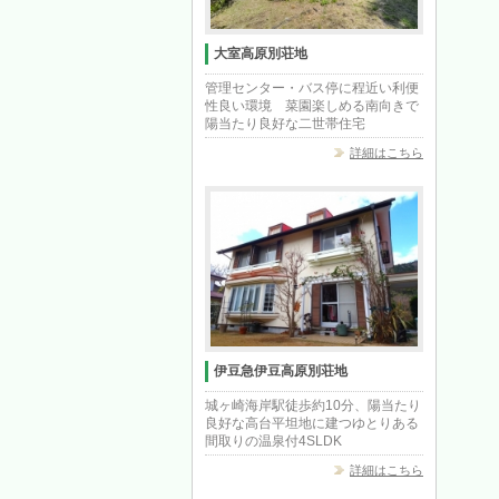
大室高原別荘地
管理センター・バス停に程近い利便
性良い環境 菜園楽しめる南向きで
陽当たり良好な二世帯住宅
詳細はこちら
伊豆急伊豆高原別荘地
城ヶ崎海岸駅徒歩約10分、陽当たり
良好な高台平坦地に建つゆとりある
間取りの温泉付4SLDK
詳細はこちら