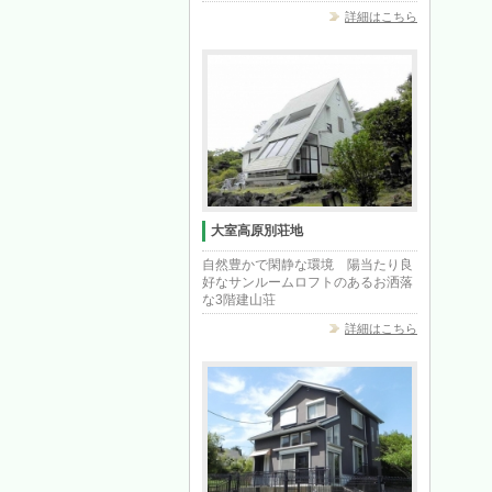
詳細はこちら
大室高原別荘地
自然豊かで閑静な環境 陽当たり良
好なサンルームロフトのあるお洒落
な3階建山荘
詳細はこちら