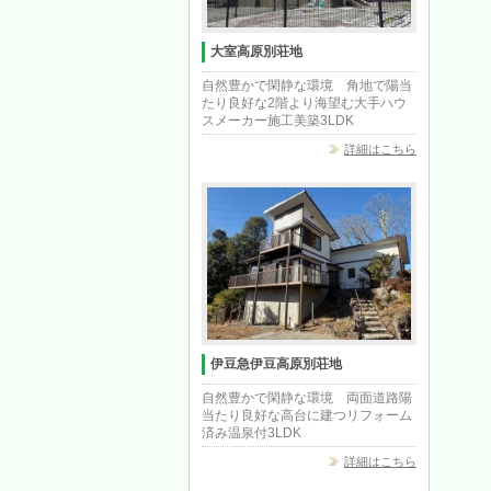
大室高原別荘地
自然豊かで閑静な環境 角地で陽当
たり良好な2階より海望む大手ハウ
スメーカー施工美築3LDK
詳細はこちら
伊豆急伊豆高原別荘地
自然豊かで閑静な環境 両面道路陽
当たり良好な高台に建つリフォーム
済み温泉付3LDK
詳細はこちら