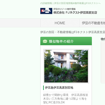
の詳細情報 | 伊豆の別荘地情報&物件検索はFJネクストへ
伊豆の別荘・不動産情報はFJネクスト伊豆高原支
物
伊豆急伊豆高原別荘地
緑豊かで閑静な環境 伊豆高原桜並
木沿い三方角地に建つ2階より海を
望むRC造3SLDK