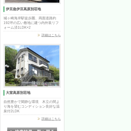
伊豆急伊豆高原別荘地
城ヶ崎海岸駅徒歩圏、両面道路約
192坪の広い敷地に建つ内外装リフ
ォーム済1LDK×2
詳細はこちら
大室高原別荘地
自然豊かで閑静な環境 木立の間よ
り海を望むコンディション良好な温
泉付2LDK
詳細はこちら