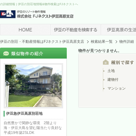
の詳細情報 | 伊豆の別荘地情報&物件検索はFJネクストへ
伊豆の別荘・不動産情報はFJネクスト伊豆高原支店
検索結果一覧
物件詳細
物件が見つかりません。
土地
建物付
マンション
伊豆急伊豆高原別荘地
自然豊かで閑静な環境 2階より
海・伊豆大島を望む陽当たり良好な
平成19年築2SLDK