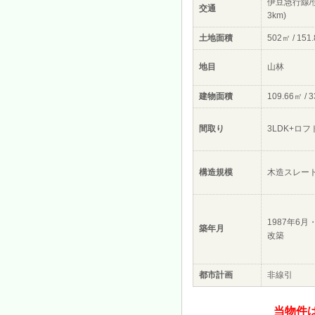
伊豆急行線/
交通
3km)
土地面積
502㎡ / 151
地目
山林
建物面積
109.66㎡ / 
間取り
3LDK+ロフ
構造規模
木造スレー
1987年6月
築年月
改築
都市計画
非線引
当物件