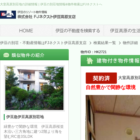
大室高原別荘地の詳細情報 | 伊豆の別荘地情報&物件検索はFJネクストへ
伊豆の別荘・不動産情報はFJネクスト伊豆高原支店
検索結果一覧
物件詳細
物件ID：HK2721
大室高原別
自然豊かで閑静な環境 
伊豆急伊豆高原別荘地
緑豊かで閑静な環境 伊豆高原桜並
木沿い三方角地に建つ2階より海を
望むRC造3SLDK