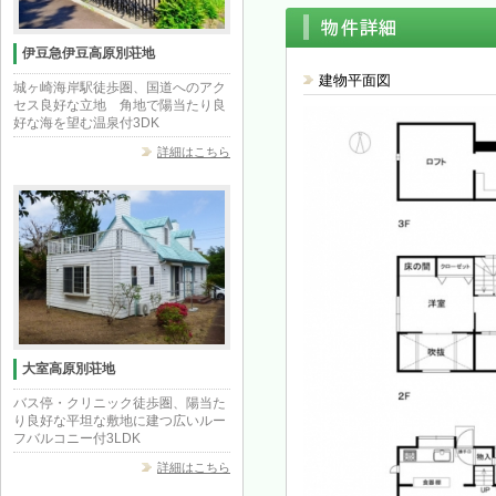
伊豆急伊豆高原別荘地
建物平面図
城ヶ崎海岸駅徒歩圏、国道へのアク
セス良好な立地 角地で陽当たり良
好な海を望む温泉付3DK
詳細はこちら
大室高原別荘地
バス停・クリニック徒歩圏、陽当た
り良好な平坦な敷地に建つ広いルー
フバルコニー付3LDK
詳細はこちら