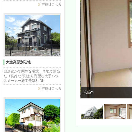
詳細はこちら
大室高原別荘地
自然豊かで閑静な環境 角地で陽当
たり良好な2階より海望む大手ハウ
スメーカー施工美築3LDK
詳細はこちら
和室1