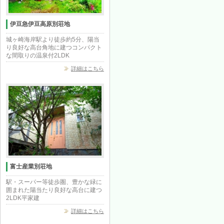
伊豆急伊豆高原別荘地
城ヶ崎海岸駅より徒歩約5分、陽当
り良好な高台角地に建つコンパクト
な間取りの温泉付2LDK
詳細はこちら
富士産業別荘地
駅・スーパー等徒歩圏、豊かな緑に
囲まれた陽当たり良好な高台に建つ
2LDK平家建
詳細はこちら