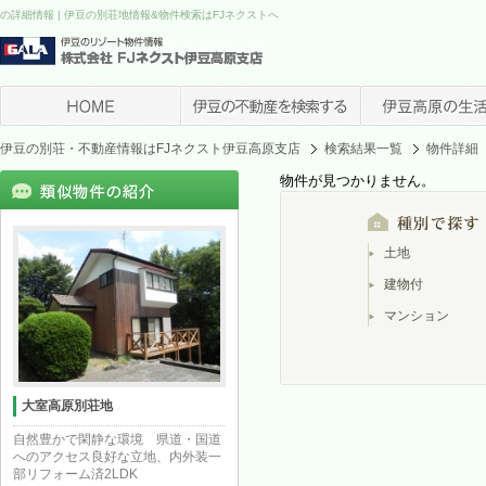
の詳細情報 | 伊豆の別荘地情報&物件検索はFJネクストへ
伊豆の別荘・不動産情報はFJネクスト伊豆高原支店
検索結果一覧
物件詳細
物件が見つかりません。
土地
建物付
マンション
大室高原別荘地
自然豊かで閑静な環境 県道・国道
へのアクセス良好な立地、内外装一
部リフォーム済2LDK